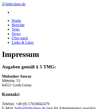
Home
Berichte
Tests
News
Über mich
Links & Likes
Impressum
Angaben gemäß § 5 TMG:
Mubasher Anwar
Mittelstr. 53
64521 Groß-Gerau
Kontakt:
Telefon: +49 (0) 17610042479
E-Mail:
hello@tight-lines.de
(nur für Administrative zwecke)