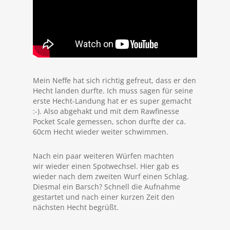
Mein Neffe hat sich richtig gefreut, dass er den
Hecht landen durfte. Ich muss sagen für seine
erste Hecht-Landung hat er es super gemacht
:-). Also abgehakt und mit dem Rawfinesse
Pocket Scale gemessen, schon durfte der ca.
60cm Hecht wieder weiter schwimmen.
Nach ein paar weiteren Würfen machten
wir wieder einen Spotwechsel. Hier gab es
wieder nach dem zweiten Wurf einen Schlag.
Diesmal ein Barsch? Schnell die Aufnahme
gestartet und nach einer kurzen Zeit den
nächsten Hecht begrüßt.