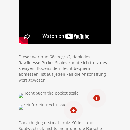
Dieser war nun 68cm groß, dank des
Rawfinesse Pocket Scales konnte ich trotz des
kiesigem Bodens den Hecht bequem
abmessen, ist auf jeden Fall die Anschaffung
wert gewesen.
Danach ging erstmal, trotz Köder- und
Spotwechsel, nichts mehr und die Barsche