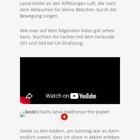
Larva bleibt an den Riffelungen Luft, die nach
dem Abtauchen für kleine Bläschen durch die
Bewegung sorgen.
Wie man auf dem folgenden Video gut sehen
kann, leuchten die Farben mit dem Farbcode
021 und 024 bei UV Strahlung.
Soviel zu den Ködern, am Sonntag war es dann
endlich soweit, dass ich diese in Aktion erleben