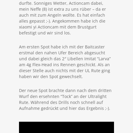
durfte. Sonniges Wetter, Actioncam dabei,
mein Neffe (8) ist extra zu uns rüber – da er
auch mit zum Angeln wollte. Es hat einfach
alles gepasst ;-). Angekommen habe ich die
xiaomi yi Actioncam mit dem Brustgurt
befestigt und wir sind los.
Am ersten Spot habe ich mit der Baitcaster
erstmal den nahen Ufer Bereich abgesucht
und dabei gleich das 2″ Libellen Imitat “Larva”
am 4g Flex-Head ins Rennen geschickt. Als an
dieser Stelle auch nichts mit der UL Rute ging
haben wir den Spot gewechselt.
Der neue Spot brachte dann nach dem dritten
Wurf den ersehnten “Tock” an der Ultralight
Rute. Während des Drills noch schnell auf
Aufnahme gedrückt und hier das Ergebnis ;-).