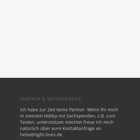
PARTNER & SACHSPENDEN
Ich habe zur Zeit keine Partner. Wenn Ihr mich
in meinem Hobby mit Sachspenden, z.B. zum
Testen, unterstützen möchtet freue ich mich
natürlich über eure Kontaktanfrage an
hello@tight-lines.de