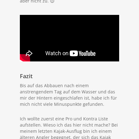
aber nicht zu. 😉
Fazit
Bis auf das Abbauen nach einem
anstrengendem Tag auf dem Wasser und das
mir der Hintern eingeschlafen ist, habe ich für
mich nicht viele Minuspunkte gefunden.
Ich wollte zuerst eine Pro und Kontra Liste
aufstellen. Wieso ich das hier nicht mache? Bei
meinem letzten Kajak-Ausflug bin ich einem
älteren Angler begegnet, der sich das Kajak