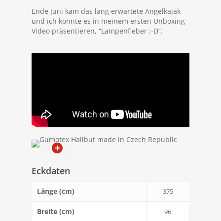
Ende Juni kam das lang erwartete Angelkajak
und ich konnte es in meinem ersten Unboxing-
Video präsentieren, “Lampenfieber :-D”.
Eckdaten
Länge (cm)
375
Breite (cm)
96